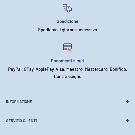
Spedizione
Spediamo il giorno successivo
Pagamenti sicuri
PayPal, GPay, ApplePay, Visa, Maestro, Mastercard, Bonifico,
Contrassegno
INFORMAZIONE
Chi siamo
SERVIZIO CLIENTI
Contattaci
Informativa sulla privacy
Condizioni di vendita