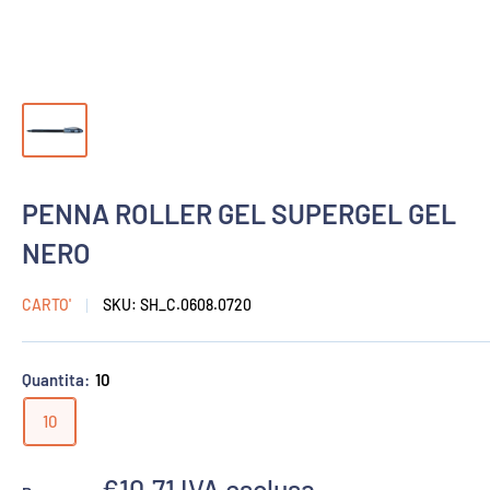
PENNA ROLLER GEL SUPERGEL GEL
NERO
CARTO'
SKU:
SH_C.0608.0720
Quantita:
10
10
Prezzo
€10,71
IVA esclusa