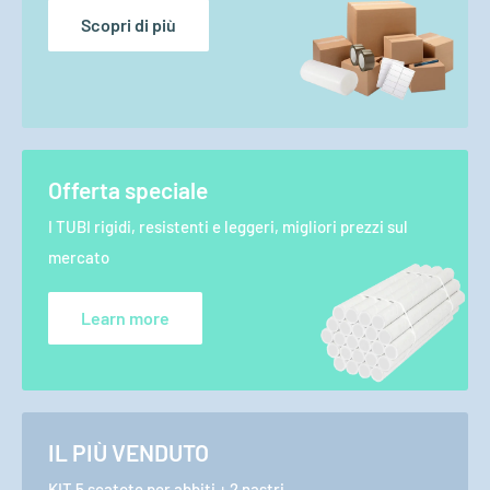
Scopri di più
Offerta speciale
I TUBI rigidi, resistenti e leggeri, migliori prezzi sul
mercato
Learn more
IL PIÙ VENDUTO
KIT 5 scatote per abbiti + 2 nastri