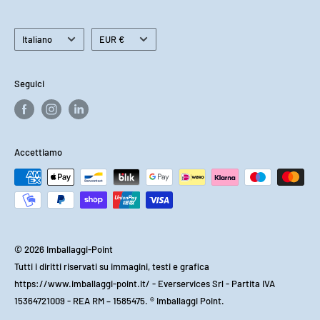
Vuoi diventare un Imballaggi Point ?
Pagamenti
Lingua
Valuta
Spedizione e Consegna
Italiano
EUR €
Reso e Rimborso
Risparmia con gli acquisti multipli
Seguici
Accettiamo
© 2026 Imballaggi-Point
Tutti i diritti riservati su immagini, testi e grafica
https://www.imballaggi-point.it/ - Everservices Srl - Partita IVA
15364721009 - REA RM – 1585475. ® Imballaggi Point.