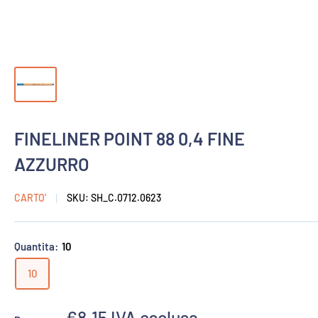
FINELINER POINT 88 0,4 FINE
AZZURRO
CARTO'
SKU:
SH_C.0712.0623
Quantita:
10
10
Prezzo
€8,15
IVA esclusa