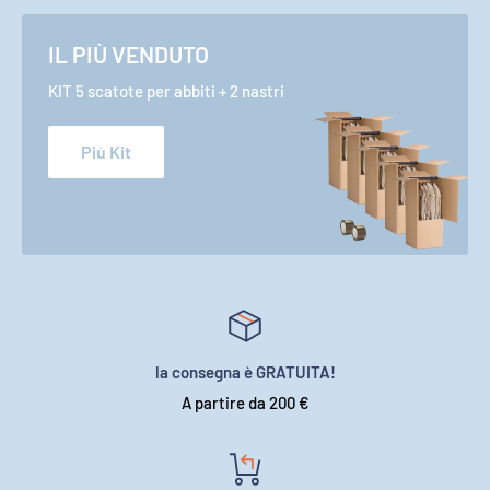
IL PIÙ VENDUTO
KIT 5 scatote per abbiti + 2 nastri
Più Kit
la consegna è GRATUITA!
A partire da 200 €